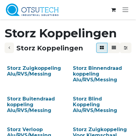
Overslaan naar inhoud
Storz Koppelingen
Storz Koppelingen
Storz Zuigkoppeling
Storz Binnendraad
Alu/RVS/Messing
koppeling
Alu/RVS/Messing
Storz Buitendraad
Storz Blind
koppeling
Koppeling
Alu/RVS/Messing
Alu/RVS/Messing
Storz Verloop
Storz Zuigkoppeling
Alu/RVS/Messing
Voor Klemschaal