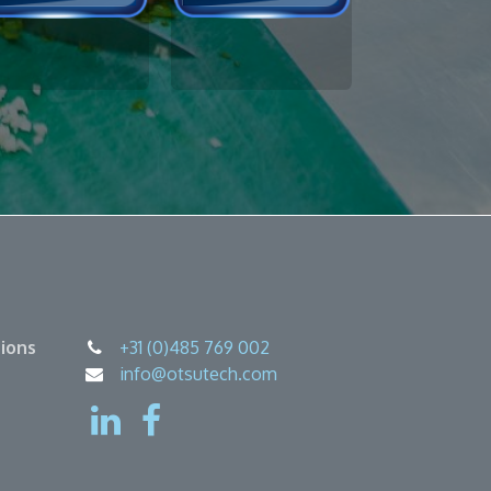
ions
+31 (0)485 769 002
info@otsutech.com