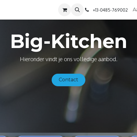
Diensten
Contact
Over ons
A
+13-0485-769002
Big-Kitchen
Hieronder vindt je ons volledige aanbod.
Contact