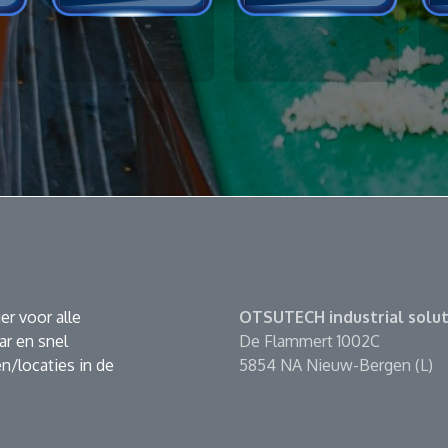
er voor alle
OTSUTECH industrial solut
r en snel
De Flammert 1002C
n/locaties in de
5854 NA Nieuw-Bergen (L)