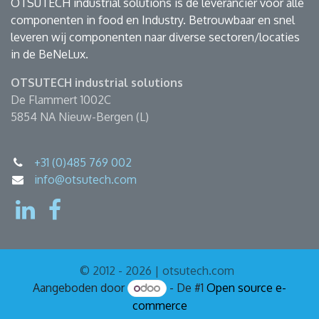
OTSUTECH industrial solutions is dé leverancier voor alle
componenten in food en Industry. Betrouwbaar en snel
leveren wij componenten naar diverse sectoren/locaties
in de BeNeLux.
OTSUTECH industrial solutions
De Flammert 1002C
5854 NA Nieuw-Bergen (L)
+31 (0)485 769 002
info@otsutech.com
© 2012 - 2026 | otsutech.com
Aangeboden door
- De #1
Open source e-
commerce