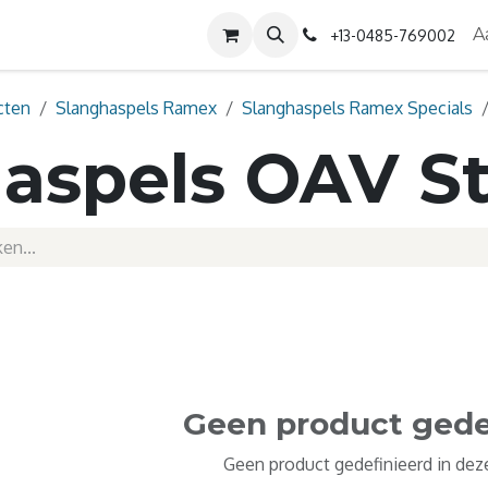
Diensten
Contact
Over ons
A
+13-0485-769002
cten
Slanghaspels Ramex
Slanghaspels Ramex Specials
aspels OAV S
Geen product gede
Geen product gedefinieerd in deze