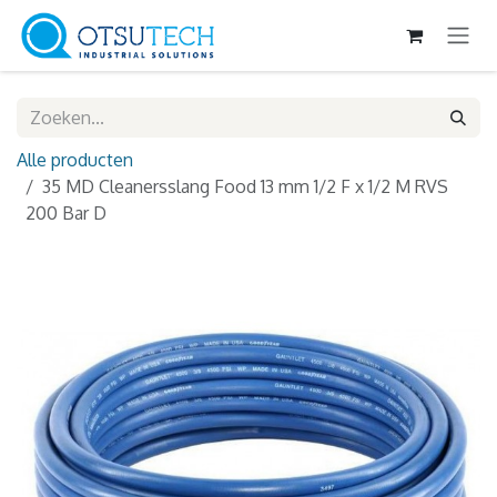
Overslaan naar inhoud
Alle producten
35 MD Cleanersslang Food 13 mm 1/2 F x 1/2 M RVS
200 Bar D