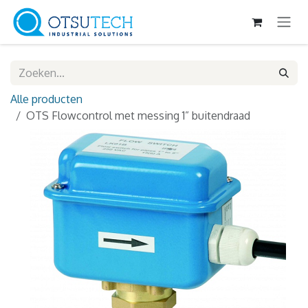
Overslaan naar inhoud
Alle producten
OTS Flowcontrol met messing 1” buitendraad