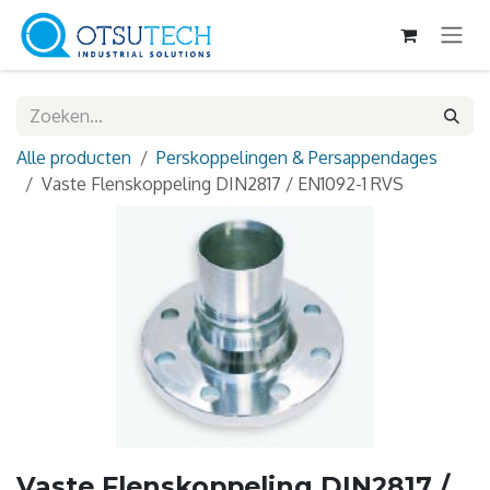
Overslaan naar inhoud
Alle producten
Perskoppelingen & Persappendages
Vaste Flenskoppeling DIN2817 / EN1092-1 RVS
Vaste Flenskoppeling DIN2817 /