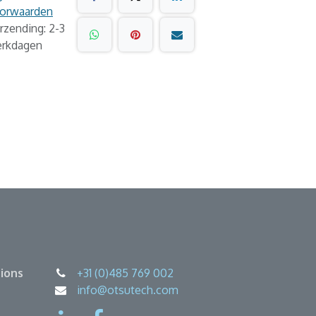
orwaarden
rzending: 2-3
rkdagen
ions
+31 (0)485 769 002
info@otsutech.com