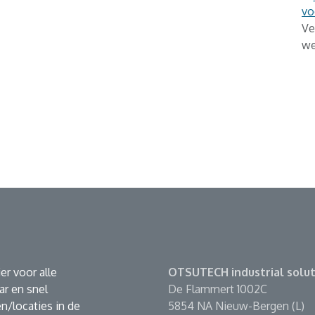
vo
Ve
we
er voor alle
OTSUTECH industrial solut
r en snel
De Flammert 1002C
n/locaties in de
5854 NA Nieuw-Bergen (L)