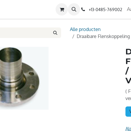
Diensten
Contact
Over ons
A
+13-0485-769002
Alle producten
Draaibare Flenskoppeling 
D
F
/
V
( 
ve
Al