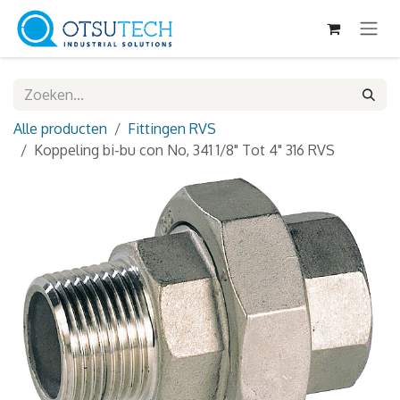
Overslaan naar inhoud
Alle producten
Fittingen RVS
Koppeling bi-bu con No, 341 1/8" Tot 4" 316 RVS