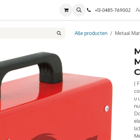
Diensten
Contact
Over ons
A
+13-0485-769002
Alle producten
Metaal Mar
M
M
C
( 
co
u 
nu
Do
el
li
Me