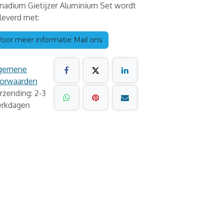
nadium Gietijzer Aluminium Set wordt
leverd met:
Voor meer informatie Mail ons
gemene
orwaarden
rzending: 2-3
rkdagen