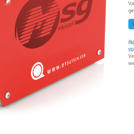
Va
ge
Al
vo
Ve
we