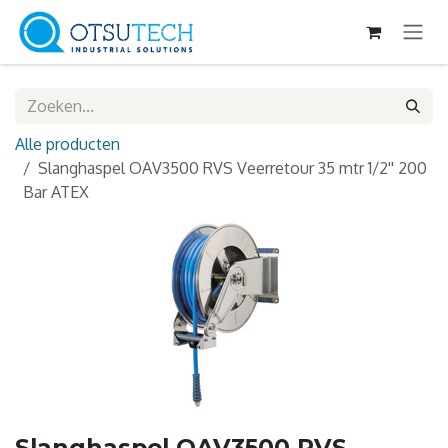
Overslaan naar inhoud
Alle producten
Slanghaspel OAV3500 RVS Veerretour 35 mtr 1/2'' 200
Bar ATEX
Slanghaspel OAV3500 RVS