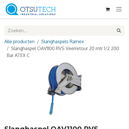
Overslaan naar inhoud
Alle producten
Slanghaspels Ramex
Slanghaspel OAV1100 RVS Veerretour 20 mtr 1/2 200
Bar ATEX C
Slanghaspel OAV1100 RVS