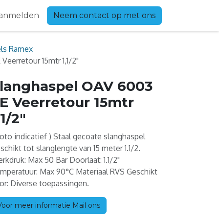
anmelden
Neem contact op met ons
els Ramex
eerretour 15mtr 1,1/2"
langhaspel OAV 6003
E Veerretour 15mtr
,1/2"
Foto indicatief ) Staal gecoate slanghaspel
schikt tot slanglengte van 15 meter 1.1/2.
rkdruk: Max 50 Bar Doorlaat: 1.1/2"
mperatuur: Max 90°C Materiaal RVS Geschikt
or: Diverse toepassingen.
Voor meer informatie Mail ons