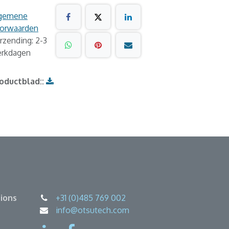
gemene
orwaarden
rzending: 2-3
rkdagen
oductblad::
ions
+31 (0)485 769 002
info@otsutech.com