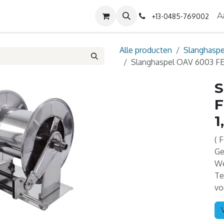
Diensten
Contact
Over ons
A
+13-0485-769002
Alle producten
Slanghasp
Slanghaspel OAV 6003 FE V
S
F
1
( 
Ge
We
Te
vo