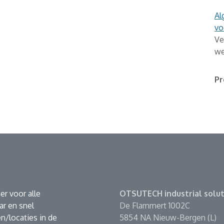
Al
vo
Ve
we
Pr
er voor alle
OTSUTECH industrial solut
r en snel
De Flammert 1002C
n/locaties in de
5854 NA Nieuw-Bergen (L)