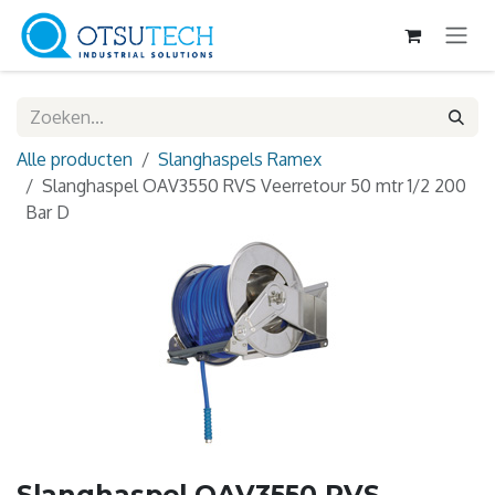
Overslaan naar inhoud
Alle producten
Slanghaspels Ramex
Slanghaspel OAV3550 RVS Veerretour 50 mtr 1/2 200
Bar D
Slanghaspel OAV3550 RVS