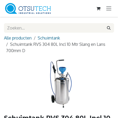
Overslaan naar inhoud
Alle producten
Schuimtank
Schuimtank RVS 304 80L Incl 10 Mtr Slang en Lans
700mm D
Schuimtank RVS 304 80L Incl 10