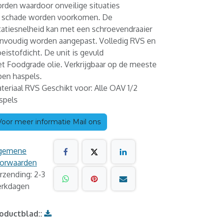
rden waardoor onveilige situaties
 schade worden voorkomen. De
tatiesnelheid kan met een schroevendraaier
nvoudig worden aangepast. Volledig RVS en
oeistofdicht. De unit is gevuld
t Foodgrade olie. Verkrijgbaar op de meeste
pen haspels.
teriaal RVS Geschikt voor: Alle OAV 1/2
spels
Voor meer informatie Mail ons
gemene
orwaarden
rzending: 2-3
rkdagen
oductblad::