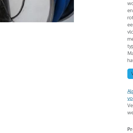
wo
en
ro
ee
vl
me
ty
Ma
ha
Al
vo
Ve
we
Pr