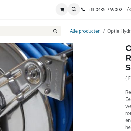
Diensten
Contact
Over ons
A
+13-0485-769002
Alle producten
Optie Hydr
O
R
S
( 
Re
Ee
we
ro
en
he