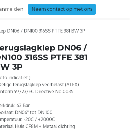
anmelden
Neem contact op met ons
lep DN06 / DN100 316SS PTFE 381 BW 3P
erugslagklep DN06 /
N100 316SS PTFE 381
BW 3P
Foto indicatief )
Delige terugslagklep veerbelast (ATEX)
nform 97/23/EC Directive No.0035
rkdruk: 63 Bar
orlaat: DN06" tot DN 100
mperatuur: -20C / +2000C
teriaal Huis CF8M + Metaal dichting