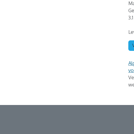
Ma
Ge
3.
Le
Al
vo
Ve
we