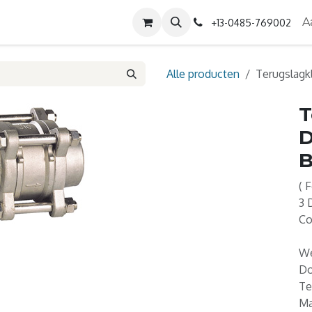
Diensten
Contact
Over ons
A
+13-0485-769002
Alle producten
Terugslagk
T
D
( 
3 
Co
We
Do
Te
Ma