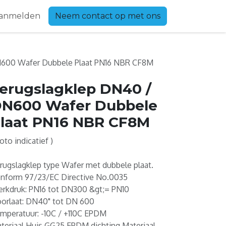
anmelden
Neem contact op met ons
N600 Wafer Dubbele Plaat PN16 NBR CF8M
erugslagklep DN40 /
N600 Wafer Dubbele
laat PN16 NBR CF8M
Foto indicatief )
rugslagklep type Wafer met dubbele plaat.
nform 97/23/EC Directive No.0035
rkdruk: PN16 tot DN300 &gt;= PN10
orlaat: DN40" tot DN 600
mperatuur: -10C / +110C EPDM
teriaal Huis GG25 EPDM dichting Materiaal