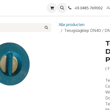
Diensten
Contact
Over ons
A
+13-0485-769002
Alle producten
Terugslagklep DN40 / D
T
D
P
( 
Te
Co
We
Do
Te
Ma