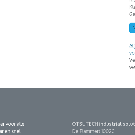
Kl
Ge
Al
vo
Ve
we
er voor alle
OTSUTECH industrial solut
r en snel
De Flammert 1002C