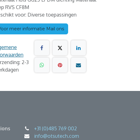
ep RVS CF8M
schikt voor: Diverse toepassingen
Voor meer informatie Mail ons
gemene
orwaarden
rzending: 2-3
rkdagen
ions
+31 (0)485 769 002
info@otsutech.com