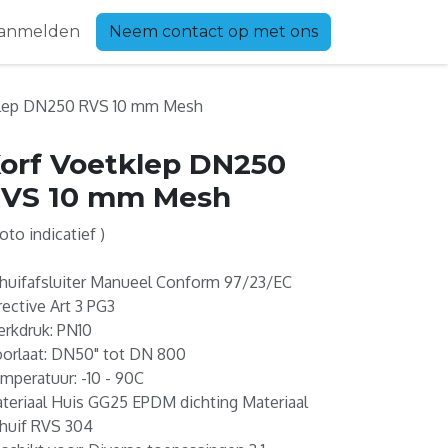
anmelden
Neem contact op met ons
klep DN250 RVS 10 mm Mesh
orf Voetklep DN250
VS 10 mm Mesh
Foto indicatief )
huifafsluiter Manueel Conform 97/23/EC
rective Art 3 PG3
rkdruk: PN10
orlaat: DN50" tot DN 800
mperatuur: -10 - 90C
teriaal Huis GG25 EPDM dichting Materiaal
huif RVS 304