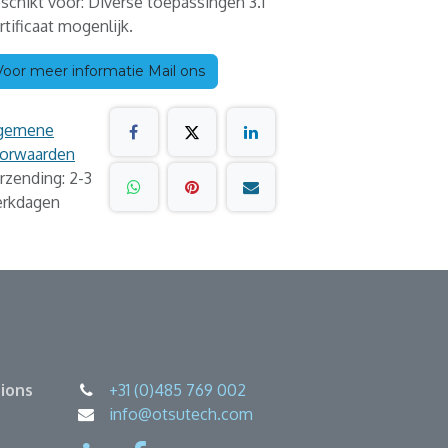
schikt voor: Diverse toepassingen 3.1
rtificaat mogenlijk.
Voor meer informatie Mail ons
gemene
orwaarden
rzending: 2-3
rkdagen
ions
+31 (0)485 769 002
info@otsutech.com