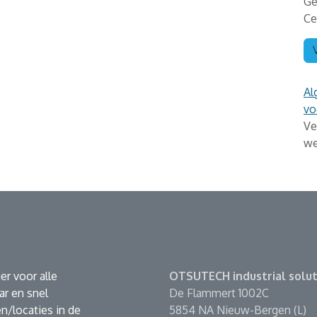
Ge
Ce
Al
vo
Ve
we
er voor alle
OTSUTECH industrial solut
r en snel
De Flammert 1002C
n/locaties in de
5854 NA Nieuw-Bergen (L)