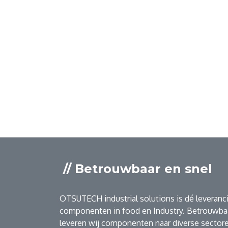
// Betrouwbaar en snel
OTSUTECH industrial solutions is dé leveranci
componenten in food en Industry. Betrouwbaa
leveren wij componenten naar diverse sectore