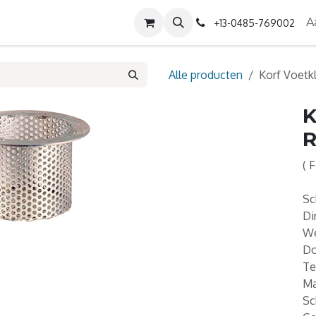
Diensten
Contact
Over ons
A
+13-0485-769002
Alle producten
Korf Voet
K
R
( 
Sc
Di
We
Do
Te
Ma
Sc