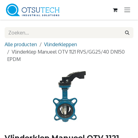
Overslaan naar inhoud
Alle producten
Vlinderkleppen
Vlinderklep Manueel OTV 1121 RVS/GG25/40 DN150
EPDM
Vlinderklep Manueel OTV 1121