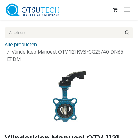
Overslaan naar inhoud
Alle producten
Vlinderklep Manueel OTV 1121 RVS/GG25/40 DN65
EPDM
Vlinderklep Manueel OTV 1121