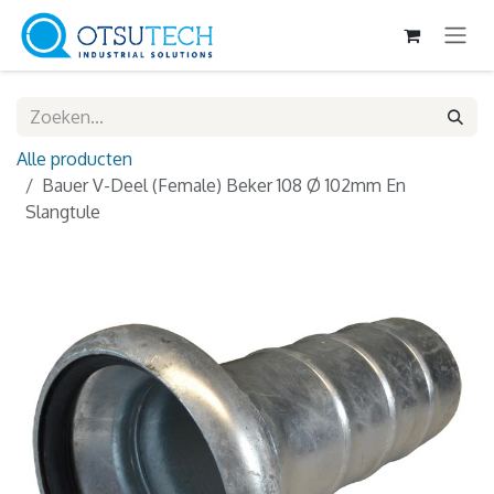
Overslaan naar inhoud
Alle producten
Bauer V-Deel (Female) Beker 108 Ø 102mm En
Slangtule