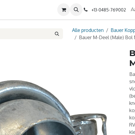
Diensten
Contact
Over ons
A
+13-0485-769002
Alle producten
Bauer Kopp
Bauer M-Deel (Male) Bol 
B
M
Ba
sn
vl
(b
kn
ko
ko
RV
kl