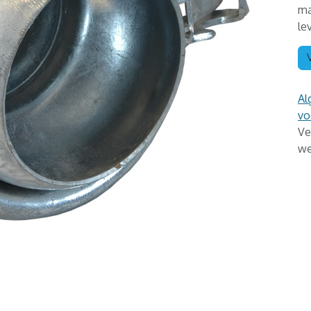
ma
le
Al
vo
Ve
we