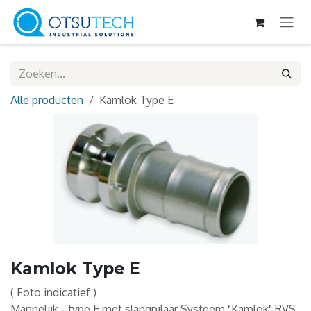
Overslaan naar inhoud
Alle producten
Kamlok Type E
Kamlok Type E
( Foto indicatief )
Mannelijk - type E met slangpilaar Systeem "Kamlok" RVS