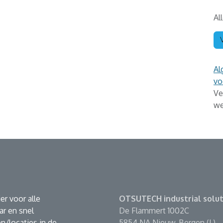
Al
Al
vo
Ve
we
er voor alle
OTSUTECH industrial solut
r en snel
De Flammert 1002C
n/locaties in de
5854 NA Nieuw-Bergen (L)