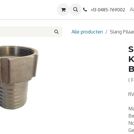
Diensten
Contact
Over ons
A
+13-0485-769002
Alle producten
Slang Pila
S
K
B
( 
RV
Ma
Be
No
Ge