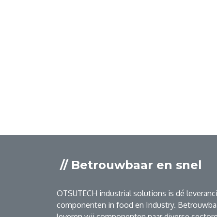
// Betrouwbaar en snel
OTSUTECH industrial solutions is dé leveranci
componenten in food en Industry. Betrouwbaa
leveren wij componenten naar diverse sectore