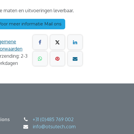
le maten en uitvoeringen leverbaar.
Voor meer informatie Mail ons
gemene
orwaarden
rzending: 2-3
rkdagen
ions
+31 (0)485 769 002
info@otsutech.com